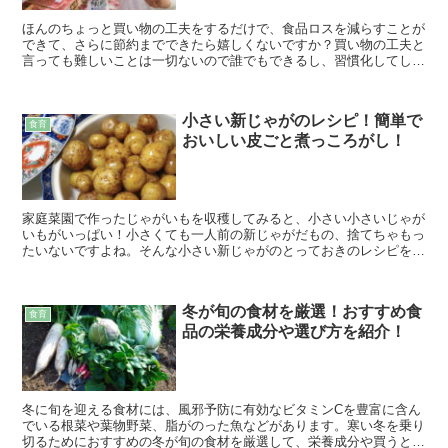
ほんのちょっと買い物の工夫をするだけで、食品ロスを減らすことが
できて、さらに節約までできたら嬉しくないですか？買い物の工夫と
言っても難しいことは一切ないので誰でもできるし、習慣化してしま
えばなんてことない方法なので、よかったらお試しください。
小さい新じゃがのレシピ！簡単で
食育
おいしい皮ごと煮っころがし！
家庭菜園で作ったじゃがいもを収穫してみると、小さい小さいじゃが
いもがいっぱい！小さくても一人前の新じゃがだもの、捨てちゃもっ
たいないですよね。そんな小さい新じゃがのとっておきのレシピを写
真付きで紹介しますね。
冬が旬の食材を厳選！おすすめ食
食育
品の栄養成分や選び方を紹介！
冬に旬を迎える食材には、風邪予防に有効なビタミンCを豊富に含ん
でいる根菜や葉物野菜、脂がのった魚などがあります。寒い冬を乗り
切るためにおすすめの冬が旬の食材を厳選して、栄養成分や買うとき