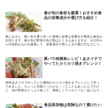
の選び方などについてまとめています。
春が旬の食材を厳選！おすすめ食
食育
品の栄養成分や選び方を紹介！
春になると、寒い冬を乗り切った身体に必要な栄養分が豊富な食品が
出回ります。春が旬の野菜や魚介類はたくさんありますが、その中か
ら代表的なものを厳選して、栄養成分や買うときの選び方などについ
てまとめています。
豚バラ肉簡単レシピ！あさイチで
食育
やってたカリカリ焼きアレンジ！
NHKあさイチでやっていた豚肉のカリカリ焼きをアレンジして作っ
てみました。ちょっと失敗だったかな～ってこともあったんですけ
ど、旬の野菜をたっぷり使って、美味しくてヘルシーな一品になりま
した。とても簡単にできるので、よかったら作ってみてください。
食品添加物は危険なの？避けたい
食育