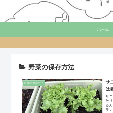
ホーム
野菜の保存方法
サ
野菜の保存方法
は
サニ
たり
るん
ラン