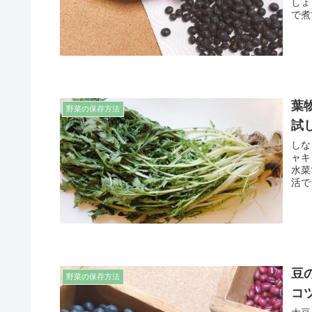
しょ
で煮
葉
野菜の保存方法
試
しな
ャキ
水菜
活で
豆
野菜の保存方法
コ