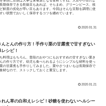
を筆頭に豆類は大事な栄養源となる食材ですね。大豆や小豆のよ
長期保存できる乾燥豆もあれば、そらまめ、グリーンピース、枝
ど鮮度の劣化が早い豆もあります。今回はそんな豆類を調理に使
すい状態でおいしく保存するコツを纏めています。
2020.01.31
きんとんの作り方！手作り栗の甘露煮で甘すぎない
単レシピ！
ち料理はもちろん、普段のおやつにもおすすめの甘すぎない栗き
んの作り方です。幼児も食べられるようにシンプルな材料を使っ
栗の甘露煮も手作りしてみました。栗やさつまいもは長期保存で
食材なので、ストックしておくと重宝します。
2020.01.21
うれん草の白和えレシピ！砂糖を使わないヘルシー