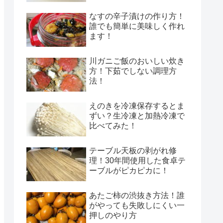
なすの辛子漬けの作り方！
誰でも簡単に美味しく作れ
ます！
川ガニご飯のおいしい炊き
方！下茹でしない調理方
法！
えのきを冷凍保存するとま
ずい？生冷凍と加熱冷凍で
比べてみた！
テーブル天板の剥がれ修
理！30年間使用した食卓テ
ーブルがピカピカに！
あたご柿の渋抜き方法！誰
がやっても失敗しにくい一
押しのやり方