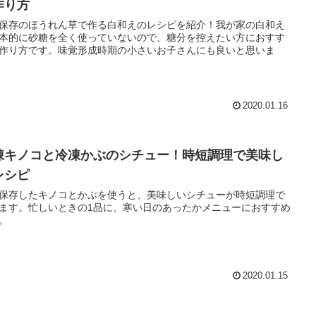
作り方
保存のほうれん草で作る白和えのレシピを紹介！我が家の白和え
本的に砂糖を全く使っていないので、糖分を控えたい方におすす
作り方です。味覚形成時期の小さいお子さんにも良いと思いま
2020.01.16
凍キノコと冷凍かぶのシチュー！時短調理で美味し
レシピ
保存したキノコとかぶを使うと、美味しいシチューが時短調理で
ます。忙しいときの1品に、寒い日のあったかメニューにおすすめ
。
2020.01.15