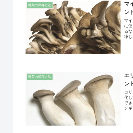
マ
野菜の保存方法
ン
マイ
に使
るな
凍し
エ
野菜の保存方法
ン
コリ
化し
でき
ンギ