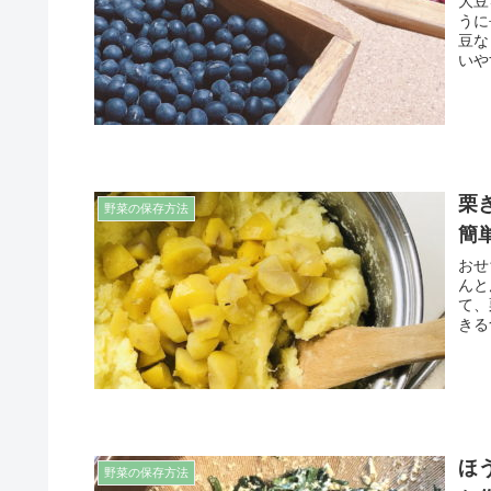
大豆
うに
豆な
いや
栗
野菜の保存方法
簡
おせ
んと
て、
きる
ほ
野菜の保存方法