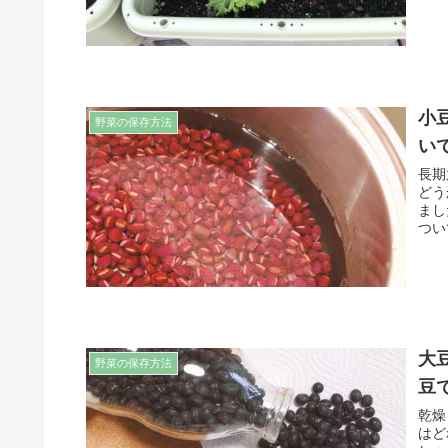
小
野菜の保存方法
い
長期
どう
まし
つい
大
野菜の保存方法
豆
乾燥
はど