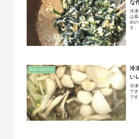
な
冷凍
は基
めの
す。
冷
野菜の保存方法
い
冷凍
でき
です